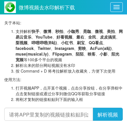
微博视频去水印解析下载
微
博
视
关于本站:
频
去
支持解析
快手
、
微博
、
秒拍
、
小咖秀
、
晃咖
、
微视
、
美拍
、
网
水
易云音乐
、
YouTube
、
好看视频
、
最右
、
全民
、
皮皮搞笑
、
印
梨视频
、
哔哩哔哩(B站)
、
小红书
、
刷宝
、
QQ看点
、
解
facebook
、
Twitter
、
Instagram
、
剪映
、
AcFun(a站)
、
析
muse(musical.ly)
、
Flipagram
、
陌陌
、
映客
、
小影
、
阳光
下
宽频
等100多个平台的视频
载
解析出来的部分网站视频没有水印
按 Command + D 将考拉解析放入收藏夹，方便下次使用
使用方法:
打开视频APP，点开某个视频，点击分享按钮，在分享弹框中
点击复制链接或通过分享到微信QQ等获取分享链接
将刚才复制的链接粘贴到下面的输入框
解析视频